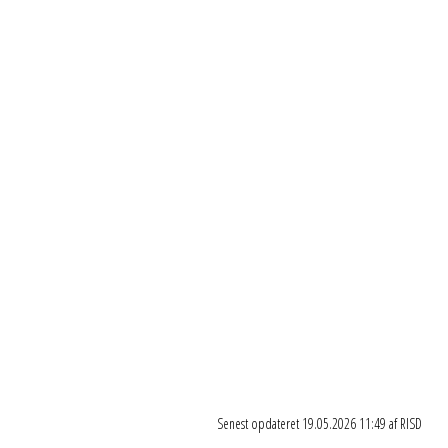
Sushi
Rul dig gennem en aften med
sushi, grin og god musik – lær at
lave dine egne ruller helt fra
bunden.
Senest opdateret 19.05.2026 11:49 af RISD