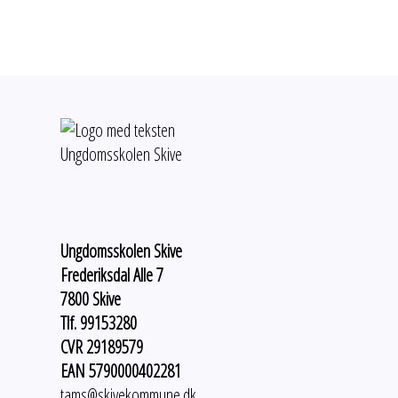
Ungdomsskolen Skive
Frederiksdal Alle 7
7800 Skive
Tlf. 99153280
CVR 29189579
EAN 5790000402281
tams@skivekommune.dk