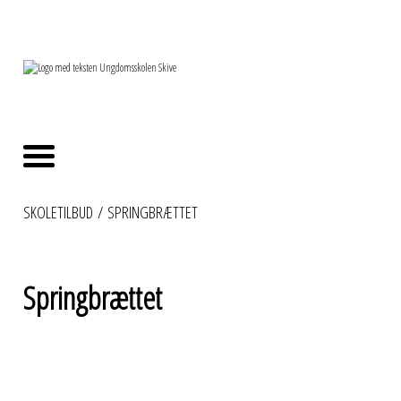
SKOLETILBUD
/
SPRINGBRÆTTET
Springbrættet
Springbrættet er et tilbud for de særlige børn og unge, som