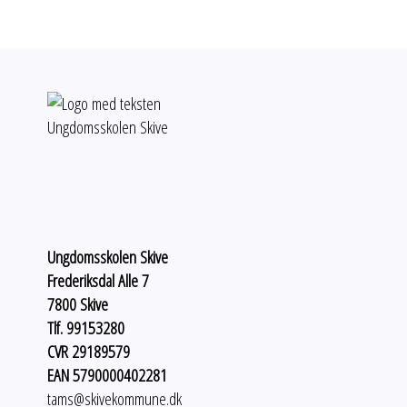
Ungdomsskolen Skive
Frederiksdal Alle 7
7800 Skive
Tlf. 99153280
CVR 29189579
EAN 5790000402281
tams@skivekommune.dk