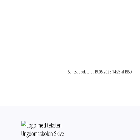
Resen ungdomsklub
Furvej 9, 7800 Skive
Skolebakken 8, 7870
Selde ungdomsklub
Roslev
Frederiksdal Allé 7, 7800
Tambo ungdomsklub
Skive
Senest opdateret 19.05.2026 14:25 af RISD